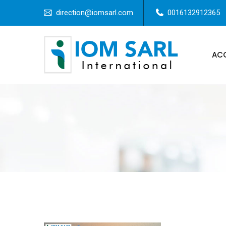
direction@iomsarl.com
0016132912365
ACC