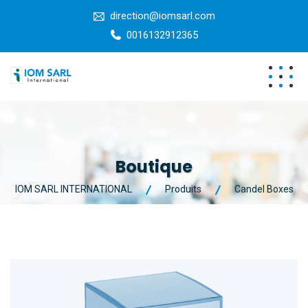
direction@iomsarl.com
0016132912365
Boutique
IOM SARL INTERNATIONAL
Produits
Candel Boxes